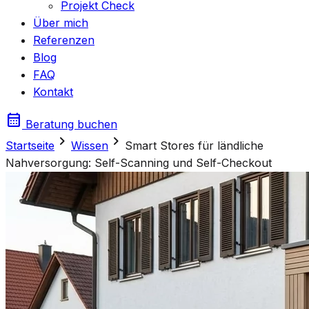
Projekt Check
Über mich
Referenzen
Blog
FAQ
Kontakt
calendar_month
Beratung buchen
chevron_right
chevron_right
Startseite
Wissen
Smart Stores für ländliche
Nahversorgung: Self-Scanning und Self-Checkout