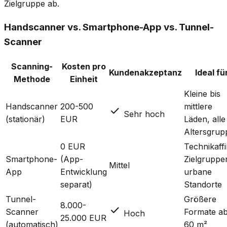
Zielgruppe ab.
Handscanner vs. Smartphone-App vs. Tunnel-
Scanner
Scanning-
Kosten pro
Kundenakzeptanz
Ideal fü
Methode
Einheit
Kleine bis
Handscanner
200-500
mittlere
check
Sehr hoch
(stationär)
EUR
Läden, alle
Altersgrup
0 EUR
Technikaff
Smartphone-
(App-
Zielgruppe
Mittel
App
Entwicklung
urbane
separat)
Standorte
Tunnel-
Größere
8.000-
check
Scanner
Formate a
Hoch
25.000 EUR
(automatisch)
60 m²