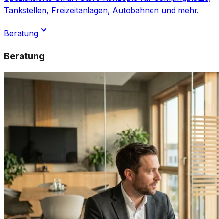
Tankstellen, Freizeitanlagen, Autobahnen und mehr.
expand_more
Beratung
Beratung