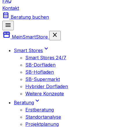
FAQ
Kontakt
calendar_month
Beratung buchen
menu
storefront
close
Mein
SmartStore
expand_more
Smart Stores
Smart Stores 24/7
SB-Dorfladen
SB-Hofladen
SB-Supermarkt
Hybrider Dorfladen
Weitere Konzepte
expand_more
Beratung
Erstberatung
Standortanalyse
Projektplanung