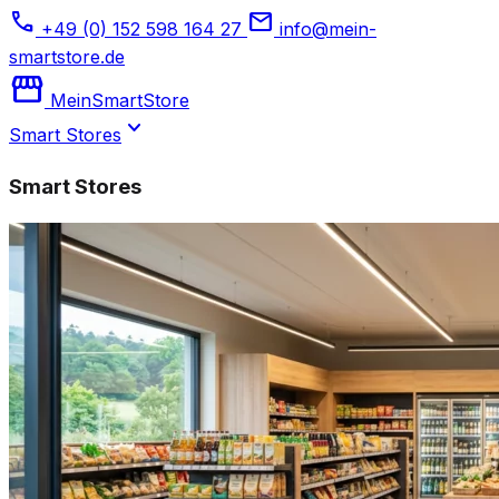
phone
mail
+49 (0) 152 598 164 27
info@mein-
smartstore.de
storefront
Mein
SmartStore
expand_more
Smart Stores
Smart Stores