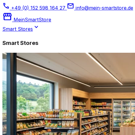
phone
mail
+49 (0) 152 598 164 27
info@mein-smartstore.de
storefront
Mein
SmartStore
expand_more
Smart Stores
Smart Stores