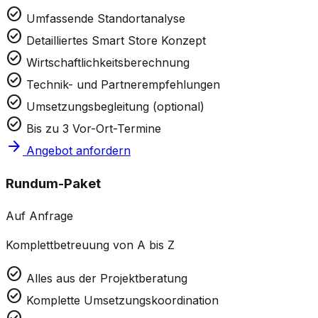
check_circle
Umfassende Standortanalyse
check_circle
Detailliertes Smart Store Konzept
check_circle
Wirtschaftlichkeitsberechnung
check_circle
Technik- und Partnerempfehlungen
check_circle
Umsetzungsbegleitung (optional)
check_circle
Bis zu 3 Vor-Ort-Termine
arrow_forward
Angebot anfordern
Rundum-Paket
Auf Anfrage
Komplettbetreuung von A bis Z
check_circle
Alles aus der Projektberatung
check_circle
Komplette Umsetzungskoordination
check_circle