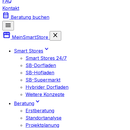
FAQ
Kontakt
calendar_month
Beratung buchen
menu
storefront
close
Mein
SmartStore
expand_more
Smart Stores
Smart Stores 24/7
SB-Dorfladen
SB-Hofladen
SB-Supermarkt
Hybrider Dorfladen
Weitere Konzepte
expand_more
Beratung
Erstberatung
Standortanalyse
Projektplanung