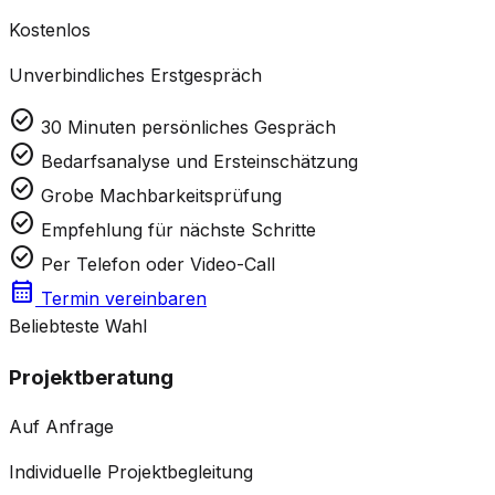
Kostenlos
Unverbindliches Erstgespräch
check_circle
30 Minuten persönliches Gespräch
check_circle
Bedarfsanalyse und Ersteinschätzung
check_circle
Grobe Machbarkeitsprüfung
check_circle
Empfehlung für nächste Schritte
check_circle
Per Telefon oder Video-Call
calendar_month
Termin vereinbaren
Beliebteste Wahl
Projektberatung
Auf Anfrage
Individuelle Projektbegleitung