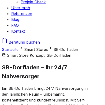
Projekt Check
Über mich
Referenzen
Blog
FAQ
Kontakt
calendar_month
Beratung buchen
chevron_right
chevron_right
Startseite
Smart Stores
SB-Dorfladen
storefront
Smart Store Konzept: SB-Dorfladen
SB-Dorfladen – Ihr 24/7
Nahversorger
Ein SB-Dorfladen bringt 24/7 Nahversorgung in
den ländlichen Raum – unbemannt,
kosteneffizient und kundenfreundlich. Mit Self-