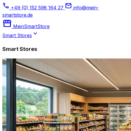
phone
mail
+49 (0) 152 598 164 27
info@mein-
smartstore.de
storefront
Mein
SmartStore
expand_more
Smart Stores
Smart Stores