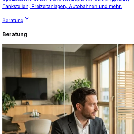
Tankstellen, Freizeitanlagen, Autobahnen und mehr.
expand_more
Beratung
Beratung