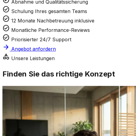
Abnahme und Qualitätssicherung
check_circle
Schulung Ihres gesamten Teams
check_circle
12 Monate Nachbetreuung inklusive
check_circle
Monatliche Performance-Reviews
check_circle
Priorisierter 24/7 Support
arrow_forward
Angebot anfordern
category
Unsere Leistungen
Finden Sie das richtige Konzept